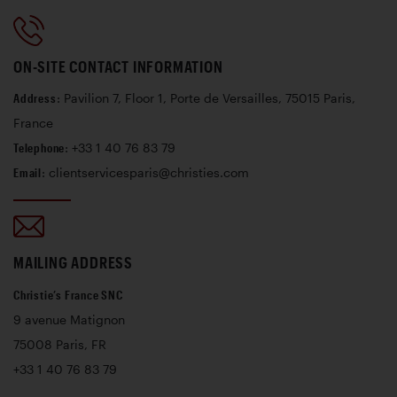
enchères de Paris mettra en vedette des voitures
prestigieuses de marques telles que Ferrari, Bugatti et
Talbot-Lago, alliant le charme des modèles classiques à la
ON-SITE CONTACT INFORMATION
fantastique modernité des supercars. L’intégralité du
catalogue de cette vente parisienne est disponible en ligne.
Address
: Pavilion 7, Floor 1, Porte de Versailles, 75015 Paris,
France
Telephone
: +33 1 40 76 83 79
Rendez-vous sur
christies.com
pour vous inscrire et pouvoir
enchérir lors de cette prochaine vente.
Email
: clientservicesparis@christies.com
MAILING ADDRESS
Christie’s France SNC
9 avenue Matignon
75008 Paris, FR
+33 1 40 76 83 79