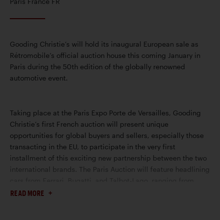
Paris France FR
Gooding Christie’s will hold its inaugural European sale as
Rétromobile’s official auction house this coming January in
Paris during the 50th edition of the globally renowned
automotive event.
Taking place at the Paris Expo Porte de Versailles, Gooding
Christie’s first French auction will present unique
opportunities for global buyers and sellers, especially those
transacting in the EU, to participate in the very first
installment of this exciting new partnership between the two
international brands. The Paris Auction will feature headlining
cars from Ferrari, Bugatti, and Talbot-Lago, ranging from
Classic Era elegance to modern supercar marvels. The entire
READ MORE
catalogue for the Paris Auction is available to browse online.